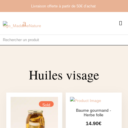
Livraison offerte à partir de
50€ d’achat

Huiles visage
Sold
Baume gourmand -
Herbe folle
14.90
€