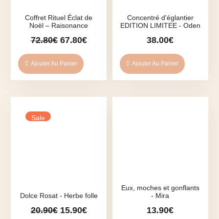
Coffret Rituel Éclat de
Concentré d'églantier
Noël – Raisonance
EDITION LIMITEE - Oden
Le
Le
72.80
€
67.80
€
38.00
€
prix
prix
initial
actuel
Ajouter Au Panier
Ajouter Au Panier
était :
est :
72.80€.
67.80€.
Sale
Eux, moches et gonflants
Dolce Rosat - Herbe folle
- Mira
Le
Le
20.90
€
15.90
€
13.90
€
prix
prix