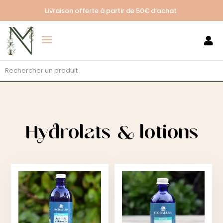
Livraison offerte à partir de
50€ d’achat

Hydrolats & lotions