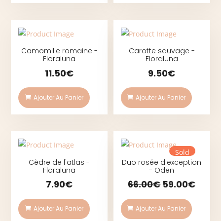
Camomille romaine -
Carotte sauvage -
Floraluna
Floraluna
11.50
€
9.50
€
Ajouter Au Panier
Ajouter Au Panier
Sold
Cèdre de l'atlas -
Duo rosée d'exception
Floraluna
- Oden
Le
Le
7.90
€
66.00
€
59.00
€
prix
prix
initial
actue
était :
est :
Ajouter Au Panier
Ajouter Au Panier
66.00€.
59.00