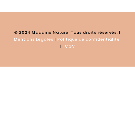
© 2024 Madame Nature. Tous droits réservés. |
Mentions Légales
|
P
olitique de confidentialité
|
CGV