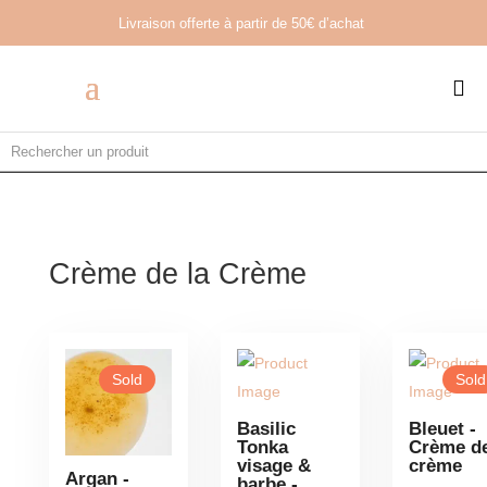
Livraison offerte à partir de
50€ d’achat

Crème de la Crème
Sold
Sold
Basilic
Bleuet -
Tonka
Crème de
visage &
crème
Argan -
barbe -