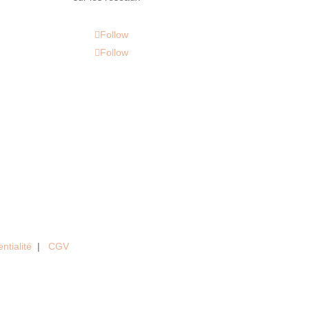
Follow
Follow
entialité
|
CGV