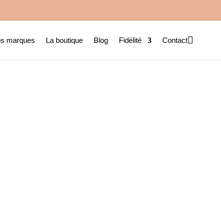

s marques
La boutique
Blog
Fidélité
Contact