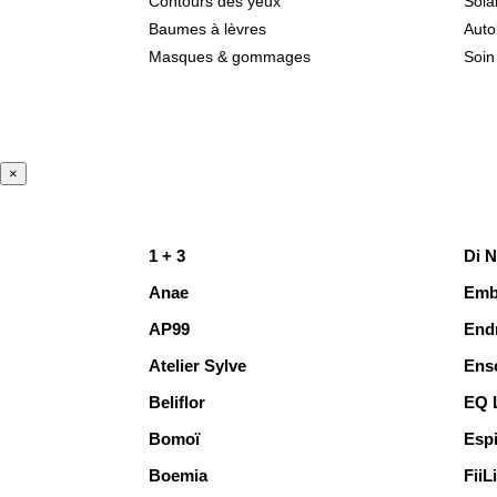
Contours des yeux
Sola
Baumes à lèvres
Auto
Masques & gommages
Soin
×
1 + 3
Di N
Anae
Emb
AP99
End
Atelier Sylve
Ens
Beliflor
EQ 
Bomoï
Espi
Boemia
FiiL