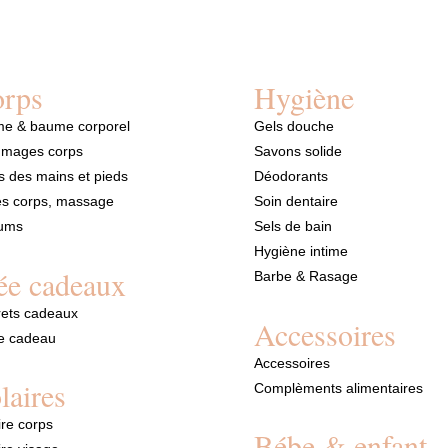
rps
Hygiène
e & baume corporel
Gels douche
mages corps
Savons solide
s des mains et pieds
Déodorants
es corps, massage
Soin dentaire
fums
Sels de bain
Hygiène intime
ée cadeaux
Barbe & Rasage
rets cadeaux
Accessoires
e cadeau
Accessoires
laires
Complèments alimentaires
ire corps
Bébe & enfant