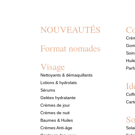
NOUVEAUTÉS
Co
Crèm
Format nomades
Gom
Soin
Huil
Visage
Par
Nettoyants & démaquillants
Id
Lotions & hydrolats
Sérums
Coff
Gelées hydratante
Cart
Crèmes de jour
Crèmes de nuit
So
Baumes & Huiles
Crèmes Anti-âge
Sola