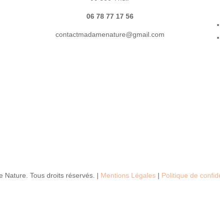
06 78 77 17 56
contactmadamenature@gmail.com
Nature. Tous droits réservés. |
Mentions Légales
|
P
olitique de confid