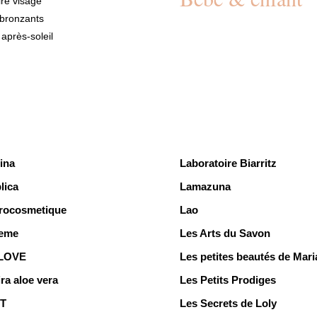
ire visage
bronzants
 après-soleil
ina
Laboratoire Biarritz
lica
Lamazuna
rocosmetique
Lao
eme
Les Arts du Savon
LOVE
Les petites beautés de Mari
ra aloe vera
Les Petits Prodiges
iT
Les Secrets de Loly