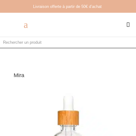
Livraison offerte à partir de
50€ d’achat

Mira