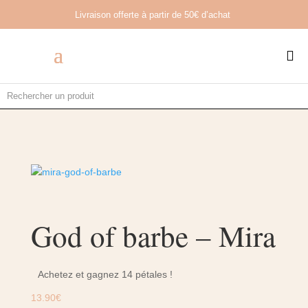
Livraison offerte à partir de
50€ d’achat

God of barbe – Mira
Achetez et gagnez 14 pétales !
13.90
€