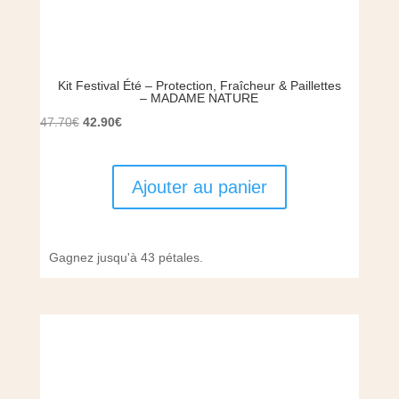
Kit Festival Été – Protection, Fraîcheur & Paillettes
– MADAME NATURE
Le
Le
47.70
€
42.90
€
prix
prix
initial
actuel
Ajouter au panier
était :
est :
47.70€.
42.90€.
Gagnez jusqu'à 43 pétales.