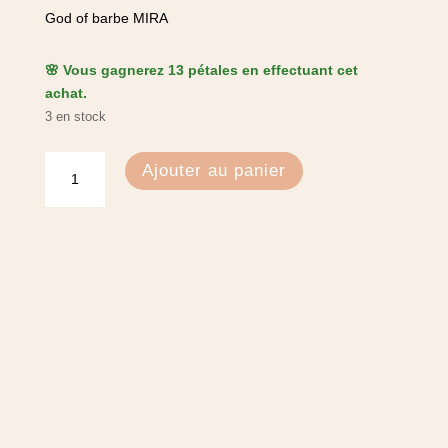
God of barbe MIRA
🌸 Vous gagnerez 13 pétales en effectuant cet
achat.
3 en stock
quantité
Ajouter au panier
de
God
of
barbe
-
Mira