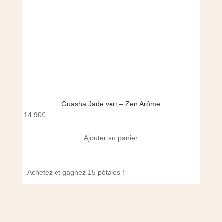
Guasha Jade vert – Zen Arôme
14.90
€
16.90
Ajouter au panier
Achetez et gagnez 15 pétales !
Achet