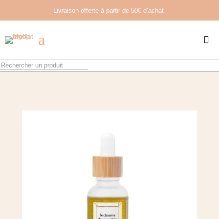
Livraison offerte à partir de
50€ d’achat
