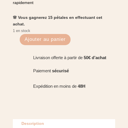
rapidement
🌸 Vous gagnerez 15 pétales en effectuant cet
achat.
1 en stock
Ajouter au panier
quantité
de
Chanvre
Livraison offerte à partir de
50€ d’achat
des
possibles
Paiement
sécurisé
-
Mira
Expédition en moins de
48H
Description