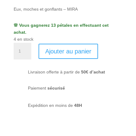
Eux, moches et gonflants – MIRA
🌸 Vous gagnerez 13 pétales en effectuant cet
achat.
4 en stock
quantité
Ajouter au panier
de
Eux,
moches
Livraison offerte à partir de
50€ d’achat
et
gonflants
-
Paiement
sécurisé
Mira
Expédition en moins de
48H