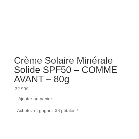
Crème Solaire Minérale
Lai
Solide SPF50 – COMME
cor
AVANT – 80g
apa
sè
32.90
€
50
Ajouter au panier
16.00
Achetez et gagnez 33 pétales !
Ajou
Achet