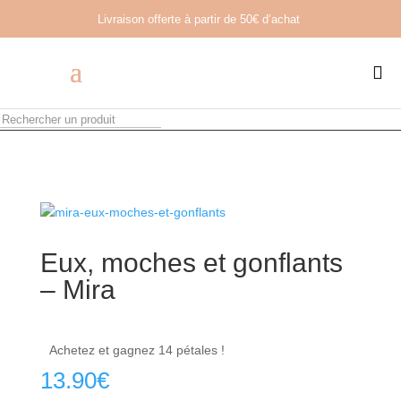
Livraison offerte à partir de
50€ d’achat

Eux, moches et gonflants
– Mira
Achetez et gagnez 14 pétales !
13.90
€