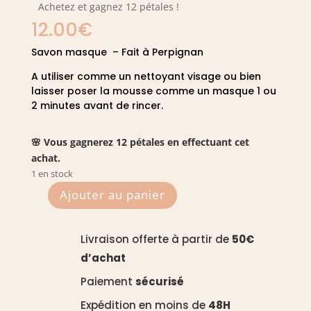
Achetez et gagnez 12 pétales !
12.00
€
Savon masque – Fait à Perpignan
A utiliser comme un nettoyant visage ou bien
laisser poser la mousse comme un masque 1 ou
2 minutes avant de rincer.
🌸 Vous gagnerez 12 pétales en effectuant cet
achat.
1 en stock
Ajouter au panier
quantité
de
Coffret
Livraison offerte à partir de
50€
Édition
d’achat
Limitée
Paiement
sécurisé
de
Noël
Expédition en moins de
48H