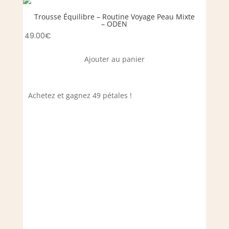
Trousse Équilibre – Routine Voyage Peau Mixte
T
– ODEN
49.00
€
59.00
Ajouter au panier
Achetez et gagnez 49 pétales !
Achet