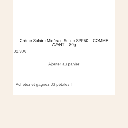
Crème Solaire Minérale Solide SPF50 – COMME
Lai
AVANT – 80g
32.90
€
16.00
Ajouter au panier
Achetez et gagnez 33 pétales !
Achet