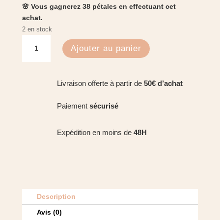
🌸 Vous gagnerez 38 pétales en effectuant cet
achat.
2 en stock
quantité
Ajouter au panier
de
Concentré
d'églantier
Livraison offerte à partir de
50€ d’achat
EDITION
LIMITEE
Paiement
sécurisé
-
Oden
Expédition en moins de
48H
Description
Avis (0)