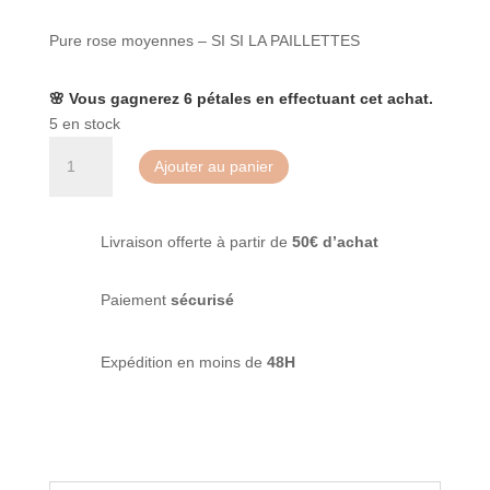
Pure rose moyennes – SI SI LA PAILLETTES
🌸 Vous gagnerez 6 pétales en effectuant cet achat.
5 en stock
quantité
Ajouter au panier
de
Paillettes
Pure
Livraison offerte à partir de
50€ d’achat
rose
moyenne
-
Paiement
sécurisé
Si
si
Expédition en moins de
48H
la
paillette