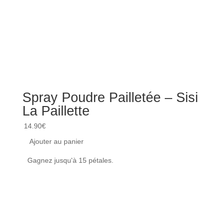
Spray Poudre Pailletée – Sisi
La Paillette
Tchi
14.90
€
6.00
€
Ajouter au panier
En r
Gagnez jusqu'à 15 pétales.
Achet