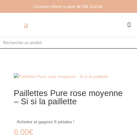
Livraison offerte à partir de
50€ d’achat

Paillettes Pure rose moyenne
– Si si la paillette
Achetez et gagnez 6 pétales !
6.00
€