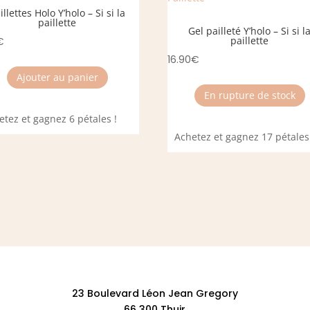
illettes Holo Y’holo – Si si la
paillette
Gel pailleté Y’holo – Si si l
paillette
€
16.90
€
Ajouter au panier
En rupture de stock
etez et gagnez 6 pétales !
Achetez et gagnez 17 pétales
23 Boulevard Léon Jean Gregory
66 300 Thuir