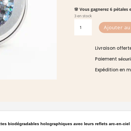
🌸 Vous gagnerez 6 pétales e
3 en stock
quantité
Ajouter au
de
Paillettes
Holo
Livraison offert
Y'holo
-
Paiement
sécuri
Si
Expédition en 
si
la
paillette
ettes biodégradables holographiques avec leurs reflets arc-en-ciel