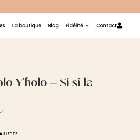
es
La boutique
Blog
Fidélité
Contact

lo Y’holo – Si si la
 !
PAILLETTE