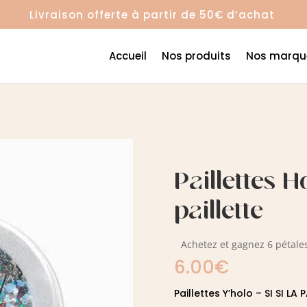
Livraison offerte à partir de
50€ d’achat
Accueil
Nos produits
Nos marqu
Paillettes Ho
paillette
Achetez et gagnez 6 pétales
6.00
€
Paillettes Y’holo – SI SI LA 