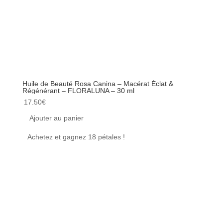
Huile de Beauté Rosa Canina – Macérat Éclat &
Trouss
Régénérant – FLORALUNA – 30 ml
LAO CA
17.50
€
34.90
Ajouter au panier
Ajou
Achetez et gagnez 18 pétales !
Achet