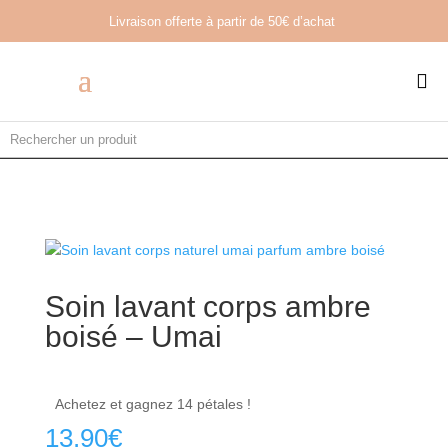
Livraison offerte à partir de
50€ d’achat

Soin lavant corps ambre
boisé – Umai
Achetez et gagnez 14 pétales !
13.90
€