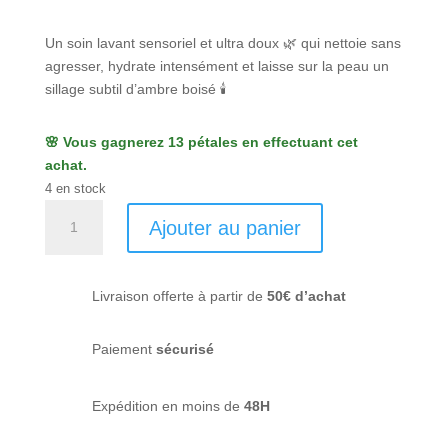
Un soin lavant sensoriel et ultra doux 🌿 qui nettoie sans
agresser, hydrate intensément et laisse sur la peau un
sillage subtil d’ambre boisé 🕯️
🌸 Vous gagnerez 13 pétales en effectuant cet
achat.
4 en stock
quantité
Ajouter au panier
de
Soin
lavant
Livraison offerte à partir de
50€ d’achat
corps
ambre
boisé
Paiement
sécurisé
-
Umai
Expédition en moins de
48H