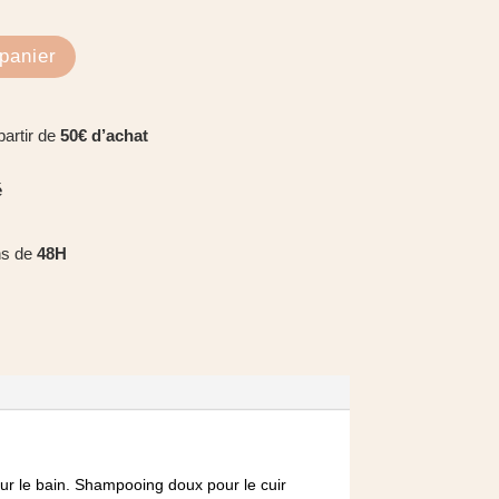
panier
partir de
50€ d’achat
é
ns de
48H
our le bain. Shampooing doux pour le cuir