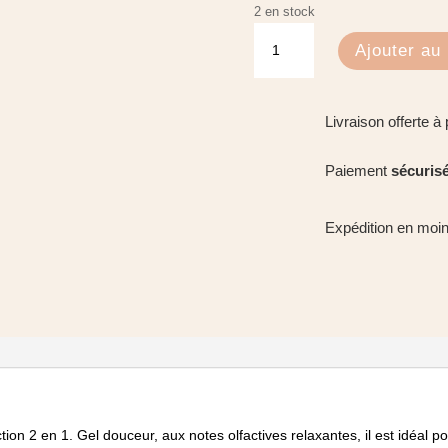
2 en stock
quantité
Ajouter au 
de
Gel
moussant
Livraison offerte à 
bébé
-
Paiement
sécuris
Phyt's
Expédition en moi
on 2 en 1. Gel douceur, aux notes olfactives relaxantes, il est idéal p