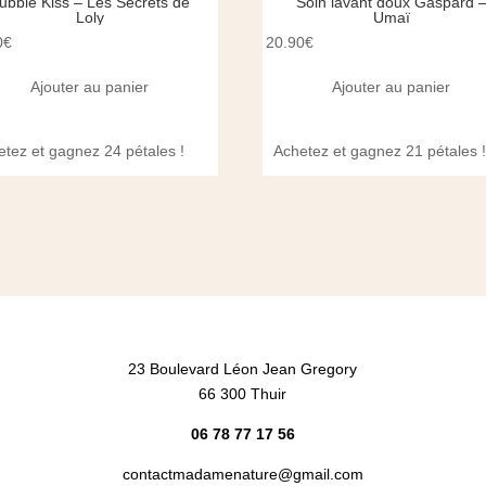
ubble Kiss – Les Secrets de
Soin lavant doux Gaspard 
Loly
Umaï
0
€
20.90
€
Ajouter au panier
Ajouter au panier
etez et gagnez 24 pétales !
Achetez et gagnez 21 pétales 
23 Boulevard Léon Jean Gregory
66 300 Thuir
06 78 77 17 56
contactmadamenature@gmail.com