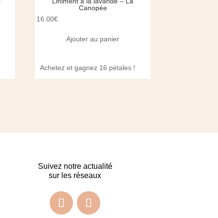
–
Liniment à la lavande – La
Baume fond
Canopée
La
16.00
€
39.00
€
Ajouter au panier
Ajout
!
Achetez et gagnez 16 pétales !
Achetez et ga
Suivez notre actualité
sur les réseaux