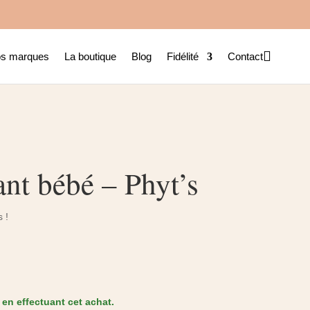

s marques
La boutique
Blog
Fidélité
Contact
nt bébé – Phyt’s
 !
x
uel
 :
.00€.
en effectuant cet achat.