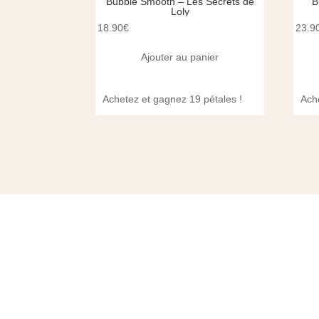
Bubble Smooth – Les Secrets de
B
Loly
18.90
€
23.9
Ajouter au panier
Achetez et gagnez 19 pétales !
Ach