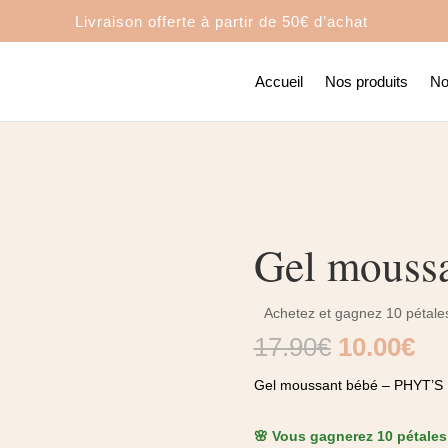
Livraison offerte à partir de
50€ d’achat
Accueil
Nos produits
No
Gel moussa
Achetez et gagnez 10 pétales
Le
Le
17.90
€
10.00
€
prix
pri
Gel moussant bébé – PHYT’S
initial
act
était :
est
17.90€.
10
🌸 Vous gagnerez 10 pétales 