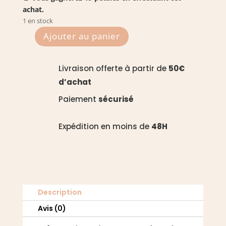
achat.
1 en stock
Ajouter au panier
quantité
de
Mimosa
Livraison offerte à partir de
50€
-
d’achat
Manucurist
Paiement
sécurisé
Expédition en moins de
48H
Description
Avis (0)