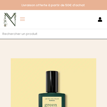
Livraison offerte à partir de
50€ d’achat
