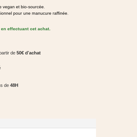
e vegan et bio-sourcée.
essionnel pour une manucure raffinée.
en effectuant cet achat.
partir de
50€ d’achat
é
ns de
48H