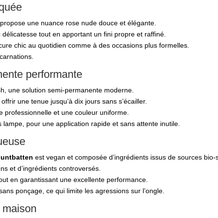
iquée
propose une nuance rose nude douce et élégante.
délicatesse tout en apportant un fini propre et raffiné.
ucure chic au quotidien comme à des occasions plus formelles.
 carnations.
nente performante
ash, une solution semi-permanente moderne.
frir une tenue jusqu’à dix jours sans s’écailler.
nce professionnelle et une couleur uniforme.
ampe, pour une application rapide et sans attente inutile.
tueuse
ountbatten
est vegan et composée d’ingrédients issus de sources bio-
ns et d’ingrédients controversés.
 tout en garantissant une excellente performance.
t sans ponçage, ce qui limite les agressions sur l’ongle.
a maison