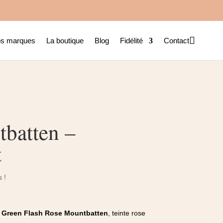

s marques
La boutique
Blog
Fidélité
Contact
batten –
t
 !
s Green Flash Rose Mountbatten
, teinte rose