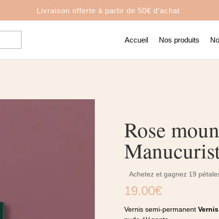
Livraison offerte à partir de
50€ d’achat
Accueil
Nos produits
No
Rose mount
Manucuris
Achetez et gagnez 19 pétales
19.00
€
Vernis semi-permanent
Verni