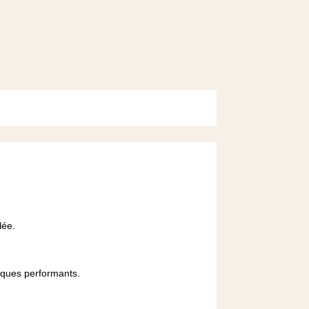
lée.
iques performants.