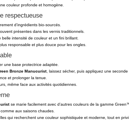
r une couleur profonde et homogène.
ée respectueuse
rement d’ingrédients bio‑sourcés.
 souvent présentes dans les vernis traditionnels.
 belle intensité de couleur et un fini brillant.
plus responsable et plus douce pour les ongles.
rable
er une base protectrice adaptée.
Green Bronze Manucurist
, laissez sécher, puis appliquez une seconde
ance et prolonger la tenue.
ours, même face aux activités quotidiennes.
erne
urist
se marie facilement avec d’autres couleurs de la gamme Green™
des comme aux saisons chaudes.
elles qui recherchent une couleur sophistiquée et moderne, tout en priv