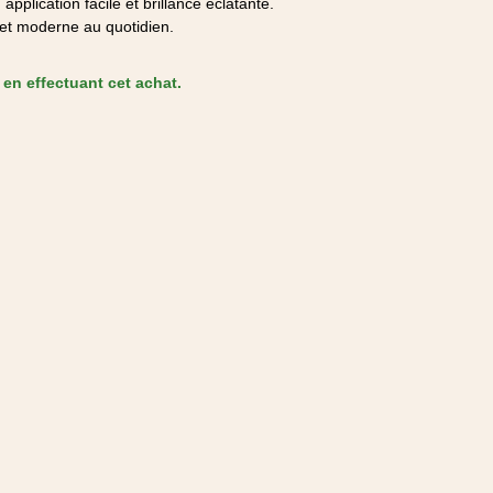
pplication facile et brillance éclatante.
et moderne au quotidien.
en effectuant cet achat.