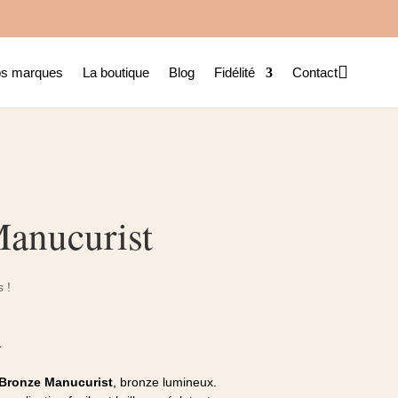

s marques
La boutique
Blog
Fidélité
Contact
anucurist
 !
T
 Bronze Manucurist
, bronze lumineux.