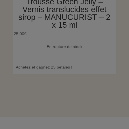
Trousse Green Jelly –
Ve
Vernis translucides effet
t
sirop – MANUCURIST – 2
x 15 ml
14.00
25.00
€
En rupture de stock
Achet
Achetez et gagnez 25 pétales !