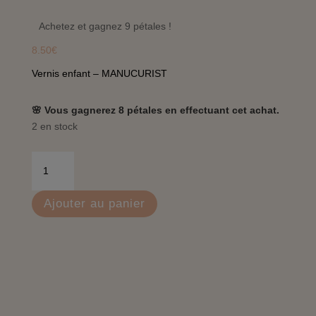
Achetez et gagnez 9 pétales !
8.50
€
Vernis enfant – MANUCURIST
🌸 Vous gagnerez 8 pétales en effectuant cet achat.
2 en stock
quantité
de
Vernis
Ajouter au panier
enfant
Stella
l'étoile
de
mer
-
Manucurist