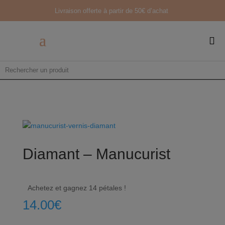
Livraison offerte à partir de
50€ d’achat

Diamant – Manucurist
Achetez et gagnez 14 pétales !
14.00
€