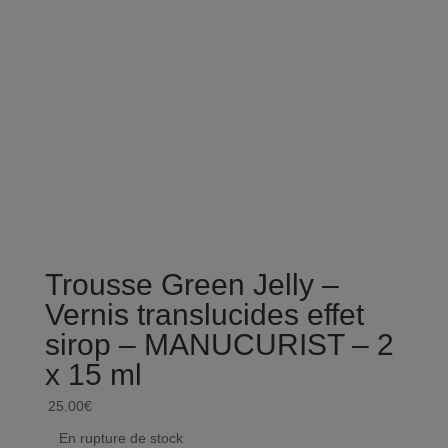
Trousse Green Jelly –
Ver
Vernis translucides effet
tra
sirop – MANUCURIST – 2
MA
x 15 ml
14.00
25.00
€
En r
En rupture de stock
Achet