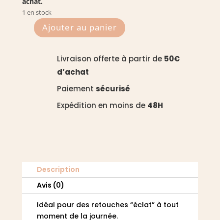
achat.
1 en stock
Ajouter au panier
quantité
de
Touche
Livraison offerte à partir de
50€
lumière
d’achat
721
Paiement
sécurisé
-
Zao
Expédition en moins de
48H
Description
Avis (0)
Idéal pour des retouches “éclat” à tout
moment de la journée.