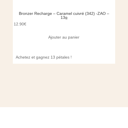
Bronzer Recharge – Caramel cuivré (342) -ZAO –
Mas
13g
12.90
€
35.00
Ajouter au panier
Achetez et gagnez 13 pétales !
Achet