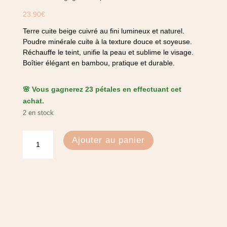
23.90
€
Terre cuite beige cuivré au fini lumineux et naturel.
Poudre minérale cuite à la texture douce et soyeuse.
Réchauffe le teint, unifie la peau et sublime le visage.
Boîtier élégant en bambou, pratique et durable.
🌸 Vous gagnerez 23 pétales en effectuant cet
achat.
2 en stock
quantité
Ajouter au panier
de
Terre
cuite
341
-
Zao