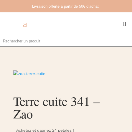
Livraison offerte à partir de
50€ d’achat

Terre cuite 341 –
Zao
Achetez et gagnez 24 pétales !