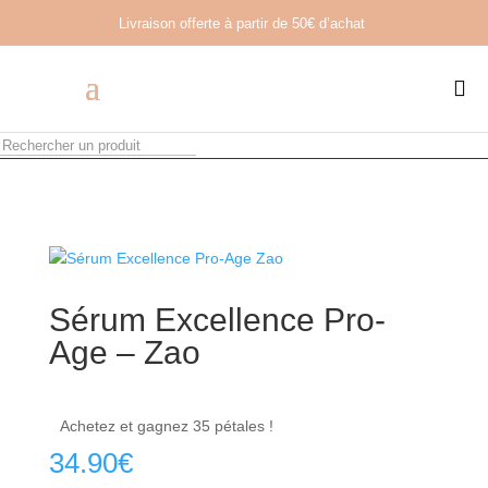
Livraison offerte à partir de
50€ d’achat

Sérum Excellence Pro-
Age – Zao
Achetez et gagnez 35 pétales !
34.90
€