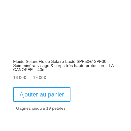
Fluide SolaireFluide Solaire Lacté SPF50+/ SPF30 –
Soin minéral visage & corps très haute protection – LA
CANOPÉE – 40ml
Plage
16.00
€
–
19.00
€
de
prix :
Ajouter au panier
16.00€
à
Gagnez jusqu'à 19 pétales.
19.00€