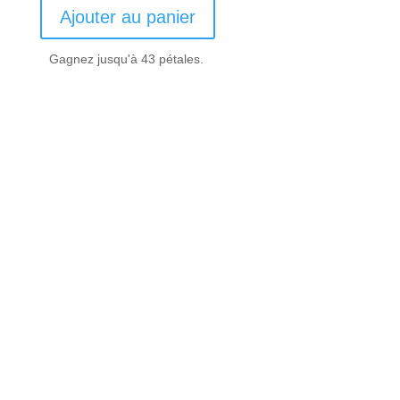
initial
actuel
Ajouter au panier
était :
est :
47.70€.
42.90€.
Gagnez jusqu'à 43 pétales.