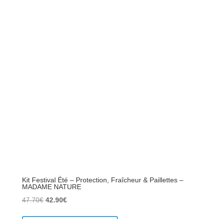
Kit Festival Été – Protection, Fraîcheur & Paillettes –
MADAME NATURE
Le
Le
47.70
€
42.90
€
prix
prix