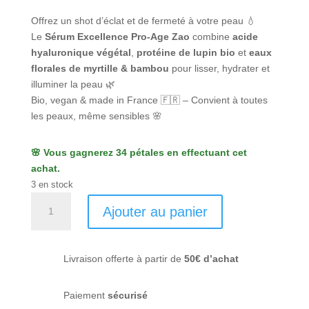
Offrez un shot d’éclat et de fermeté à votre peau 💧
Le
Sérum Excellence Pro-Age Zao
combine
acide
hyaluronique végétal
,
protéine de lupin bio
et
eaux
florales de myrtille & bambou
pour lisser, hydrater et
illuminer la peau 🌿
Bio, vegan & made in France 🇫🇷 – Convient à toutes
les peaux, même sensibles 🌸
🌸 Vous gagnerez 34 pétales en effectuant cet
achat.
3 en stock
quantité
Ajouter au panier
de
Sérum
Excellence
Livraison offerte à partir de
50€ d’achat
Pro-
Age
-
Paiement
sécurisé