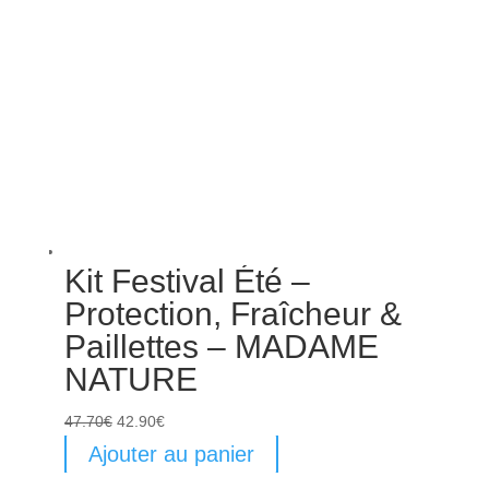
Kit Festival Été –
Protection, Fraîcheur &
Paillettes – MADAME
NATURE
Le
Le
47.70
€
42.90
€
prix
prix
Ajouter au panier
initial
actuel