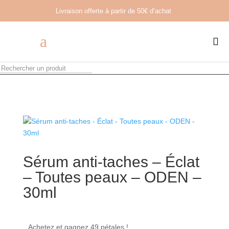
Livraison offerte à partir de
50€ d’achat

Sérum anti-taches – Éclat
– Toutes peaux – ODEN –
30ml
Achetez et gagnez 49 pétales !