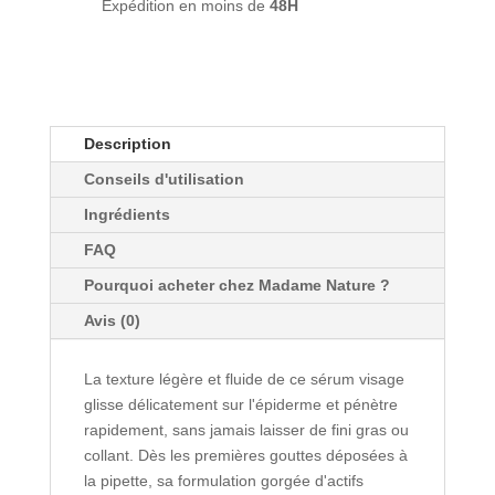
Expédition en moins de
48H
peaux
-
ODEN
-
30ml
Description
Conseils d'utilisation
Ingrédients
FAQ
Pourquoi acheter chez Madame Nature ?
Avis (0)
La texture légère et fluide de ce sérum visage
glisse délicatement sur l'épiderme et pénètre
rapidement, sans jamais laisser de fini gras ou
collant. Dès les premières gouttes déposées à
la pipette, sa formulation gorgée d'actifs