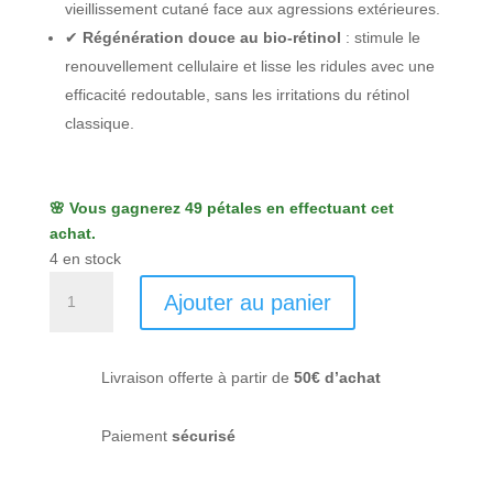
vieillissement cutané face aux agressions extérieures.
✔
Régénération douce au bio-rétinol
: stimule le
renouvellement cellulaire et lisse les ridules avec une
efficacité redoutable, sans les irritations du rétinol
classique.
🌸 Vous gagnerez 49 pétales en effectuant cet
achat.
4 en stock
quantité
Ajouter au panier
de
Sérum
anti-
Livraison offerte à partir de
50€ d’achat
taches
-
Éclat
Paiement
sécurisé
-
Toutes