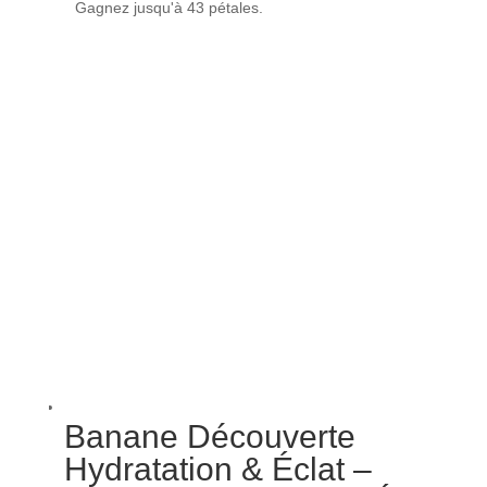
Gagnez jusqu'à 43 pétales.
était :
est :
47.70€.
42.90€.
Banane Découverte
Hydratation & Éclat –