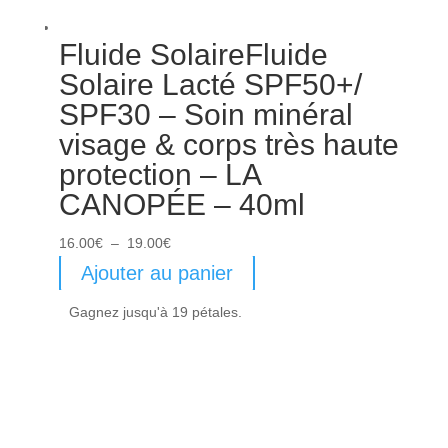
Fluide SolaireFluide
Solaire Lacté SPF50+/
SPF30 – Soin minéral
visage & corps très haute
protection – LA
CANOPÉE – 40ml
Plage
16.00
€
–
19.00
€
de
Ajouter au panier
prix :
Gagnez jusqu'à 19 pétales.
16.00€
à
19.00€