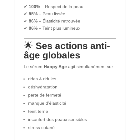
✔
100%
– Respect de la peau
✔
95%
– Peau lissée
✔
86%
– Élasticité retrouvée
✔
86%
– Teint plus lumineux
🌟
Ses actions anti-
âge globales
Le sérum
Happy Age
agit simultanément sur :
rides & ridules
déshydratation
perte de fermeté
manque d’élasticité
teint terne
inconfort des peaux sensibles
stress cutané