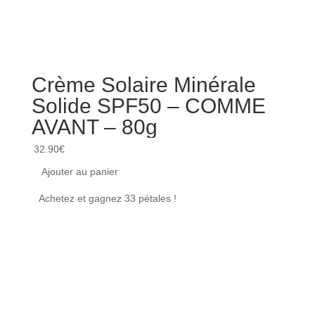
Crème Solaire Minérale
Lai
Solide SPF50 – COMME
cor
AVANT – 80g
apa
sè
32.90
€
50
Ajouter au panier
16.00
Achetez et gagnez 33 pétales !
Ajou
Achet