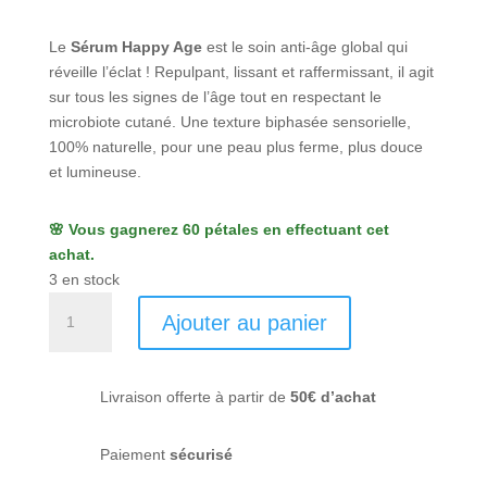
Le
Sérum Happy Age
est le soin anti-âge global qui
réveille l’éclat ! Repulpant, lissant et raffermissant, il agit
sur tous les signes de l’âge tout en respectant le
microbiote cutané. Une texture biphasée sensorielle,
100% naturelle, pour une peau plus ferme, plus douce
et lumineuse.
🌸 Vous gagnerez 60 pétales en effectuant cet
achat.
3 en stock
quantité
Ajouter au panier
de
Sérum
Anti-
Livraison offerte à partir de
50€ d’achat
Âge
Global
-
Paiement
sécurisé
Demain