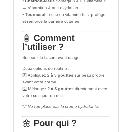
•
Chardon-Marie
: oméga 3 & 6 + vitamine E
→ réparation & anti-oxydation
•
Tournesol
: riche en vitamine E → protège
et renforce la barrière cutanée
🧴
Comment
l’utiliser ?
Secouez le flacon avant usage.
Deux options de routine :
1️⃣ Appliquez
2 à 3 gouttes
sur peau propre
avant votre crème.
2️⃣ Mélangez
2 à 3 gouttes
directement avec
votre soin jour ou nuit.
💡
Ne remplace pas la crème hydratante.
🌼
Pour qui ?