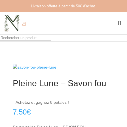
Livraison offerte à partir de
50€ d’achat

Pleine Lune – Savon fou
Achetez et gagnez 8 pétales !
7.50
€