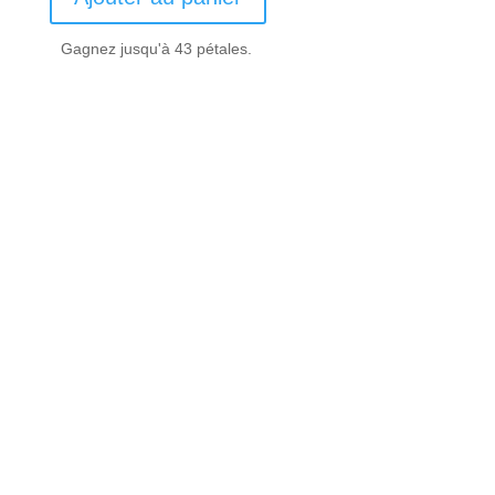
était :
est :
47.70€.
42.90€.
Gagnez jusqu'à 43 pétales.