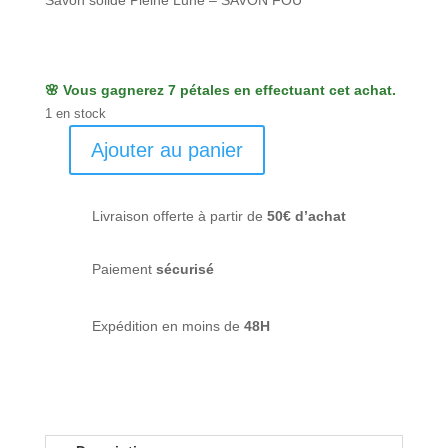
Savon solide Pleine Lune – SAVON FOU
🌸 Vous gagnerez 7 pétales en effectuant cet achat.
1 en stock
Ajouter au panier
quantité
de
Pleine
Livraison offerte à partir de
50€ d’achat
Lune
-
Paiement
sécurisé
Savon
fou
Expédition en moins de
48H