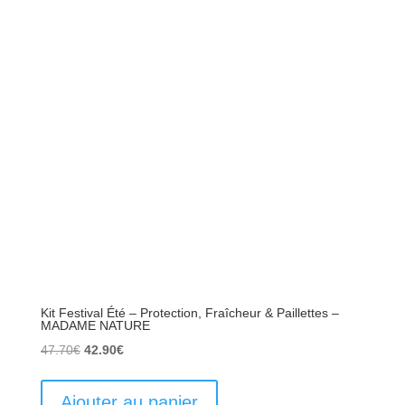
Kit Festival Été – Protection, Fraîcheur & Paillettes –
MADAME NATURE
Le
Le
47.70
€
42.90
€
prix
prix
initial
actuel
Ajouter au panier