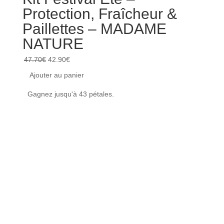
Protection, Fraîcheur &
NO
Paillettes – MADAME
ml
NATURE
16.90
Le
Le
47.70
€
42.90
€
Ajou
prix
prix
Ajouter au panier
Achet
initial
actuel
Gagnez jusqu'à 43 pétales.
était :
est :
47.70€.
42.90€.