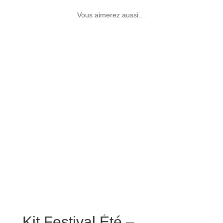
Vous aimerez aussi…
Kit Festival Été –
La