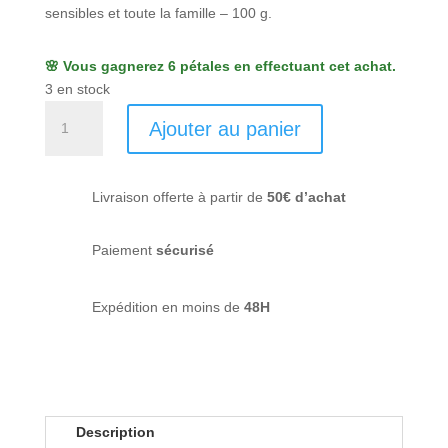
sensibles et toute la famille – 100 g.
🌸 Vous gagnerez 6 pétales en effectuant cet achat.
3 en stock
quantité
Ajouter au panier
de
Savon
solide
Livraison offerte à partir de
50€ d’achat
bio
Calendoux
-
Paiement
sécurisé
Savonnerie
Herbe
Expédition en moins de
48H
Folle
Description