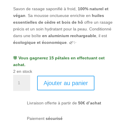
Savon de rasage saponifié à froid,
100% naturel et
végan
. Sa mousse onctueuse enrichie en
huiles
essentielles de cèdre et bois de hô
offre un rasage
précis et un soin hydratant pour la peau. Conditionné
dans une boîte
en aluminium rechargeable
, il est
écologique et économique
. 🌿✨
🌸 Vous gagnerez 15 pétales en effectuant cet
achat.
2 en stock
quantité
Ajouter au panier
de
Savon
de
Livraison offerte à partir de
50€ d’achat
rasage
à
l'ancienne
Paiement
sécurisé
-