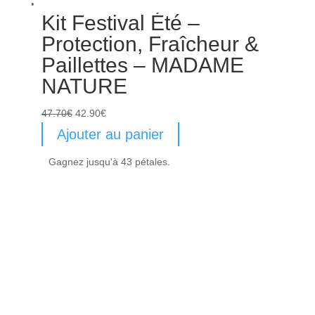
Kit Festival Été –
Protection, Fraîcheur &
Paillettes – MADAME
NATURE
Le
Le
47.70
€
42.90
€
prix
prix
Ajouter au panier
initial
actuel
Gagnez jusqu'à 43 pétales.
était :
est :
47.70€.
42.90€.