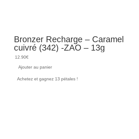
Bronzer Recharge – Caramel
Mas
cuivré (342) -ZAO – 13g
Noi
12.90
€
35.00
Ajouter au panier
Ajou
Achetez et gagnez 13 pétales !
Achet