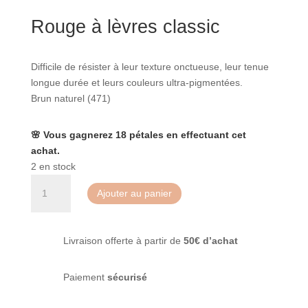
Rouge à lèvres classic
Difficile de résister à leur texture onctueuse, leur tenue
longue durée et leurs couleurs ultra-pigmentées.
Brun naturel (471)
🌸 Vous gagnerez 18 pétales en effectuant cet
achat.
2 en stock
quantité
Ajouter au panier
de
Rouges
à
Livraison offerte à partir de
50€ d’achat
lévres
Brun
naturel
Paiement
sécurisé
(471)