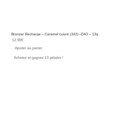
Bronzer Recharge – Caramel cuivré (342) -ZAO – 13g
Mascar
12.90
€
35.00
Ajouter au panier
Ajou
Achetez et gagnez 13 pétales !
Achet