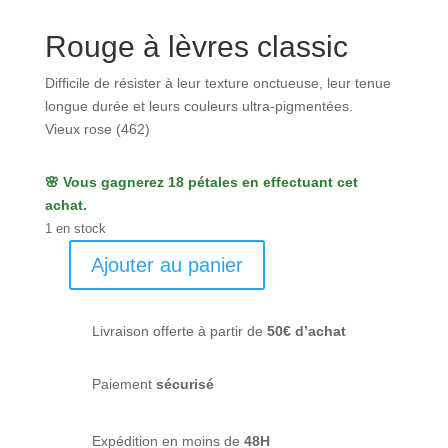
Rouge à lèvres classic
Difficile de résister à leur texture onctueuse, leur tenue
longue durée et leurs couleurs ultra-pigmentées.
Vieux rose (462)
🌸 Vous gagnerez 18 pétales en effectuant cet
achat.
1 en stock
Ajouter au panier
quantité
de
Rouges
Livraison offerte à partir de
50€ d’achat
à
lévres
Paiement
sécurisé
Vieux
rose
(462)
Expédition en moins de
48H