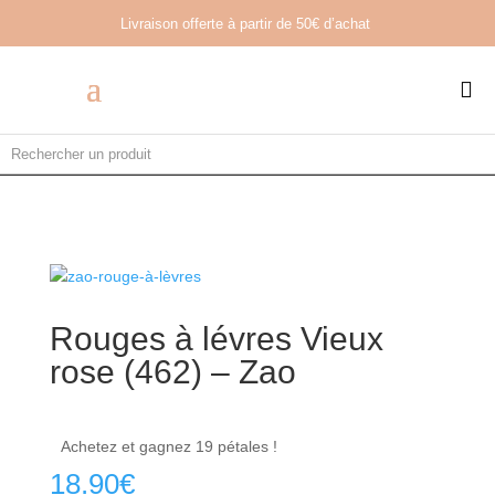
Livraison offerte à partir de
50€ d’achat

Rouges à lévres Vieux
rose (462) – Zao
Achetez et gagnez 19 pétales !
18.90
€