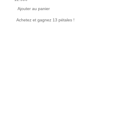
Ajouter au panier
Ajou
Achetez et gagnez 13 pétales !
Achet