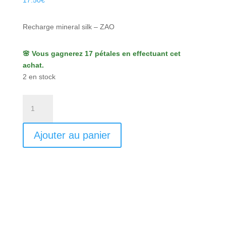
17.50
€
Recharge mineral silk – ZAO
🌸 Vous gagnerez 17 pétales en effectuant cet
achat.
2 en stock
quantité
de
Recharge
Ajouter au panier
mineral
silk
500
-
Zao