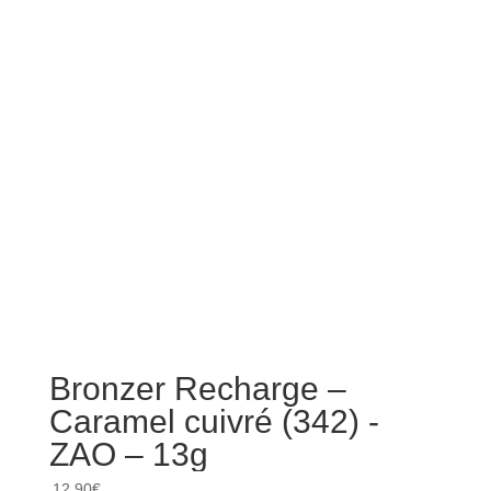
Bronzer Recharge –
Mas
Caramel cuivré (342) -
– N
ZAO – 13g
10
12.90
€
35.00