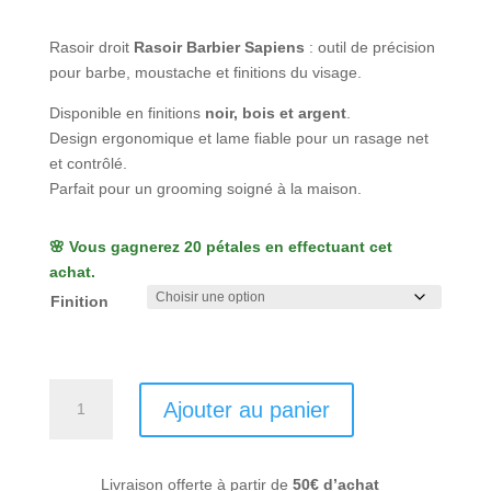
Rasoir droit
Rasoir Barbier Sapiens
: outil de précision
pour barbe, moustache et finitions du visage.
Disponible en finitions
noir, bois et argent
.
Design ergonomique et lame fiable pour un rasage net
et contrôlé.
Parfait pour un grooming soigné à la maison.
🌸 Vous gagnerez 20 pétales en effectuant cet
achat.
Finition
quantité
Ajouter au panier
de
Rasoir
de
Livraison offerte à partir de
50€ d’achat