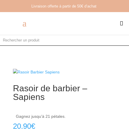
Livraison offerte à partir de
50€ d’achat

Rasoir de barbier –
Sapiens
Gagnez jusqu'à 21 pétales.
20.90
€