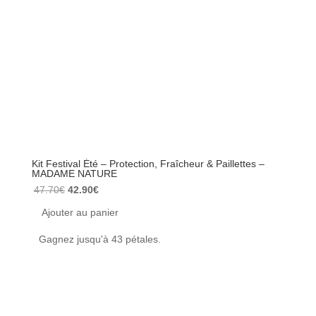
Kit Festival Été – Protection, Fraîcheur & Paillettes –
Banane
MADAME NATURE
essent
Le
Le
47.70
€
42.90
€
24.90
prix
prix
Ajouter au panier
Ajou
initial
actuel
Gagnez jusqu'à 43 pétales.
Achet
était :
est :
47.70€.
42.90€.