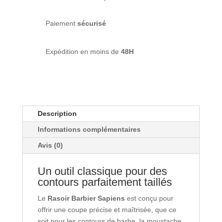
barbier
-
Sapiens
Paiement
sécurisé
Expédition en moins de
48H
Description
Informations complémentaires
Avis (0)
Un outil classique pour des
contours parfaitement taillés
Le
Rasoir Barbier Sapiens
est conçu pour
offrir une coupe précise et maîtrisée, que ce
soit pour les contours de barbe, la moustache