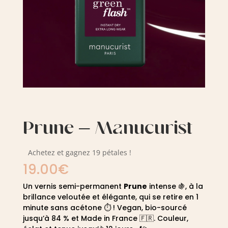
Prune – Manucurist
Achetez et gagnez 19 pétales !
19.00
€
Un vernis semi-permanent
Prune
intense 🍇, à la
brillance veloutée et élégante, qui se retire en 1
minute sans acétone ⏱️ ! Vegan, bio-sourcé
jusqu’à 84 % et Made in France 🇫🇷. Couleur,