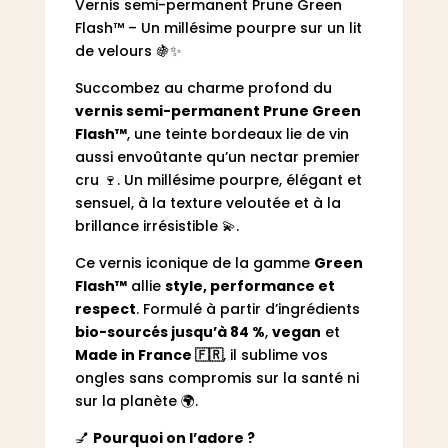
Vernis semi-permanent Prune Green
Flash™ – Un millésime pourpre sur un lit
de velours 🍇✨
Succombez au charme profond du
vernis semi-permanent Prune Green
Flash™
, une teinte bordeaux lie de vin
aussi envoûtante qu’un nectar premier
cru 🍷. Un millésime pourpre, élégant et
sensuel, à la texture veloutée et à la
brillance irrésistible 💫.
Ce vernis iconique de la gamme
Green
Flash™
allie
style, performance et
respect
. Formulé à partir d’ingrédients
bio-sourcés jusqu’à 84 %
,
vegan
et
Made in France 🇫🇷
, il sublime vos
ongles sans compromis sur la santé ni
sur la planète 🌍.
💅
Pourquoi on l’adore ?