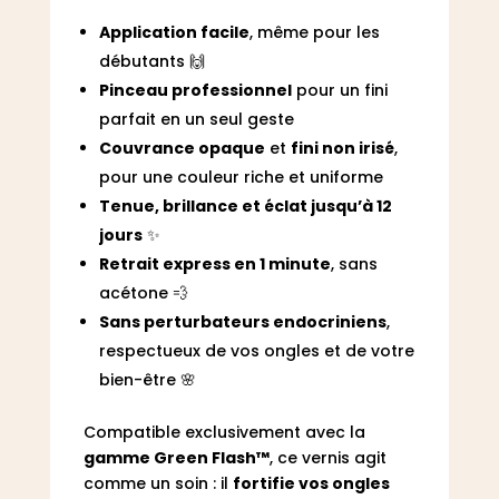
Application facile
, même pour les
débutants 🙌
Pinceau professionnel
pour un fini
parfait en un seul geste
Couvrance opaque
et
fini non irisé
,
pour une couleur riche et uniforme
Tenue, brillance et éclat jusqu’à 12
jours
✨
Retrait express en 1 minute
, sans
acétone 💨
Sans perturbateurs endocriniens
,
respectueux de vos ongles et de votre
bien-être 🌸
Compatible exclusivement avec la
gamme Green Flash™
, ce vernis agit
comme un soin : il
fortifie vos ongles