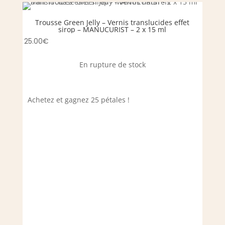
Trousse Green Jelly – Vernis translucides effet
V
sirop – MANUCURIST – 2 x 15 ml
25.00
€
14.00
En rupture de stock
Achetez et gagnez 25 pétales !
Achet