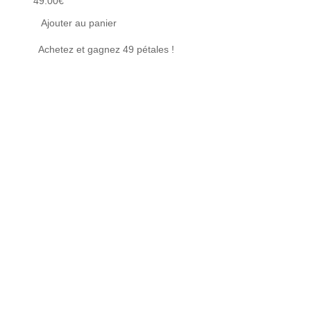
49.00
€
59.00
Ajouter au panier
Ajou
Achetez et gagnez 49 pétales !
Achet