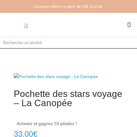
Livraison offerte à partir de
50€ d’achat

Pochette des stars voyage
– La Canopée
Achetez et gagnez 33 pétales !
33.00
€