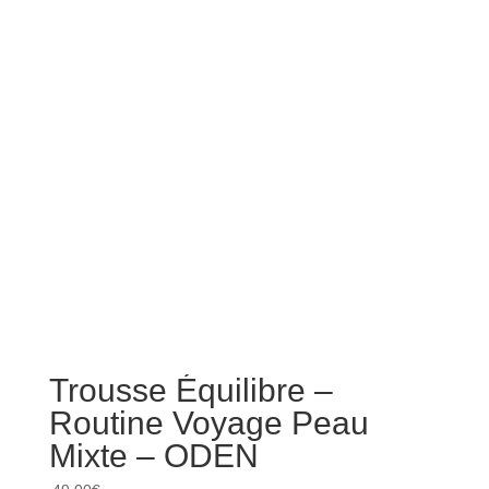
Trousse Équilibre –
Tro
Routine Voyage Peau
Vo
Mixte – ODEN
OD