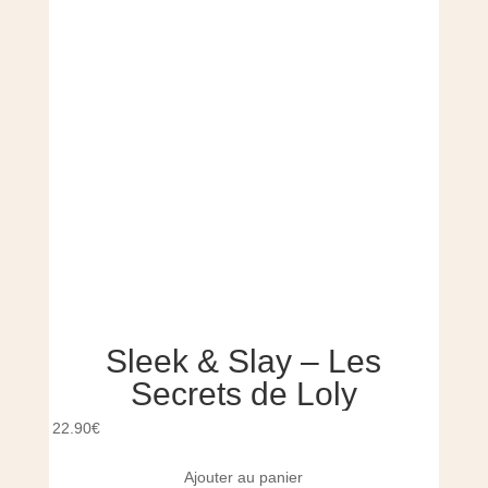
Sleek & Slay – Les
K
Secrets de Loly
22.90
€
39.90
Ajouter au panier