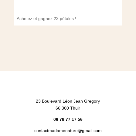
Achetez et gagnez 23 pétales !
Achet
23 Boulevard Léon Jean Gregory
66 300 Thuir
06 78 77 17 56
contactmadamenature@gmail.com