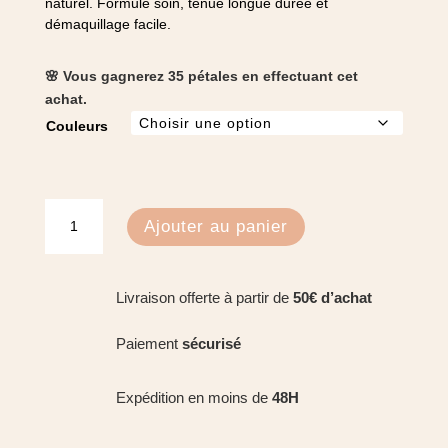
naturel. Formule soin, tenue longue durée et
démaquillage facile.
🌸 Vous gagnerez 35 pétales en effectuant cet
achat.
Couleurs
quantité
Ajouter au panier
de
Mascara
volume
Livraison offerte à partir de
50€ d’achat
-
Wia
Paiement
sécurisé
Expédition en moins de
48H