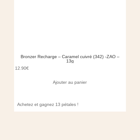
Bronzer Recharge – Caramel cuivré (342) -ZAO –
Mas
13g
12.90
€
35.00
Ajouter au panier
Achetez et gagnez 13 pétales !
Achet