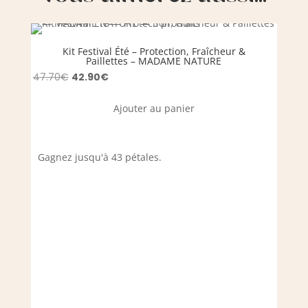
Kit Festival Été – Protection, Fraîcheur &
La
Paillettes – MADAME NATURE
Le
Le
47.70
€
42.90
€
16.90
prix
prix
Ajouter au panier
initial
actuel
était :
est :
47.70€.
42.90€.
Gagnez jusqu'à 43 pétales.
Achet