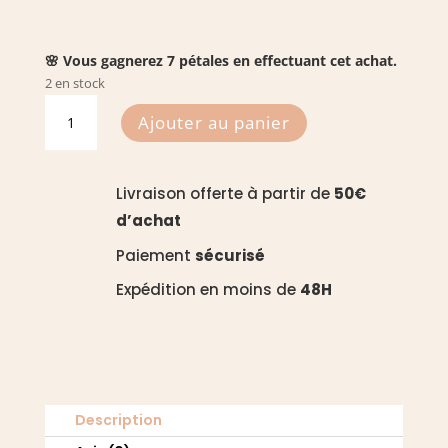
🌸 Vous gagnerez 7 pétales en effectuant cet achat.
2 en stock
quantité
Ajouter au panier
de
Mar
i
Livraison offerte à partir de
50€
Munt
d’achat
-
Savonnerie
Paiement
sécurisé
Savon
Expédition en moins de
48H
Fou
Description