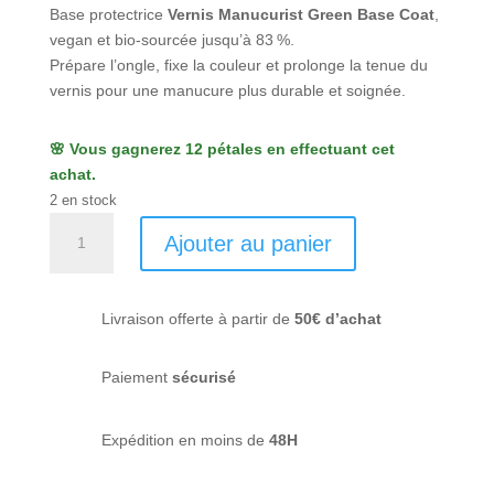
Base protectrice
Vernis Manucurist Green Base Coat
,
vegan et bio‑sourcée jusqu’à 83 %.
Prépare l’ongle, fixe la couleur et prolonge la tenue du
vernis pour une manucure plus durable et soignée.
🌸 Vous gagnerez 12 pétales en effectuant cet
achat.
2 en stock
quantité
Ajouter au panier
de
Base
coat
Livraison offerte à partir de
50€ d’achat
-
Manucurist
Paiement
sécurisé
Expédition en moins de
48H