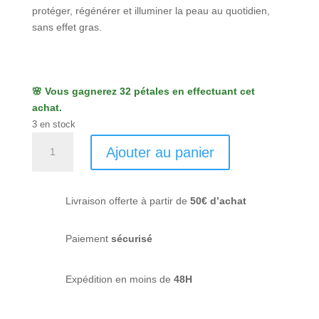
protéger, régénérer et illuminer la peau au quotidien,
sans effet gras.
🌸 Vous gagnerez 32 pétales en effectuant cet
achat.
3 en stock
quantité
Ajouter au panier
de
Huile
de
Livraison offerte à partir de
50€ d’achat
pomme
-
ODEN
Paiement
sécurisé
Expédition en moins de
48H