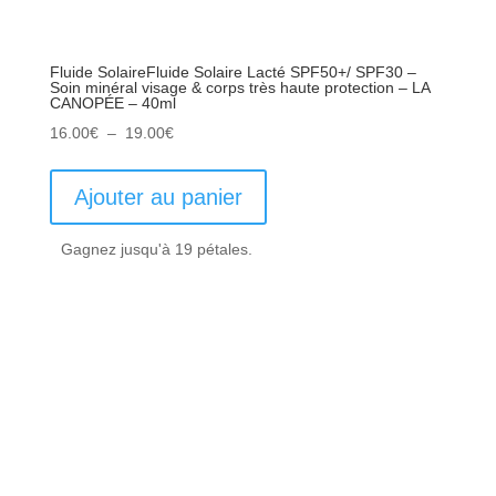
Fluide SolaireFluide Solaire Lacté SPF50+/ SPF30 –
Soin minéral visage & corps très haute protection – LA
CANOPÉE – 40ml
Plage
16.00
€
–
19.00
€
de
prix :
Ajouter au panier
16.00€
à
Gagnez jusqu'à 19 pétales.
19.00€