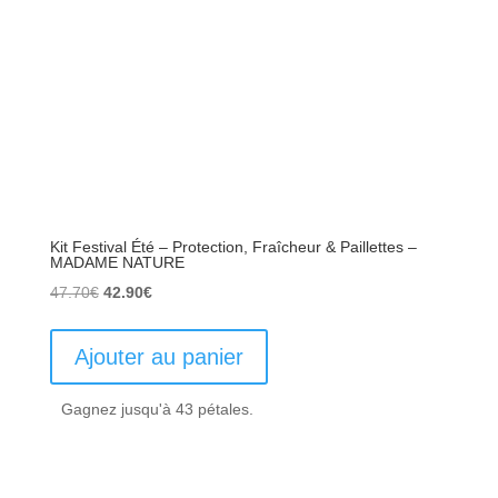
Kit Festival Été – Protection, Fraîcheur & Paillettes –
MADAME NATURE
Le
Le
47.70
€
42.90
€
prix
prix
initial
actuel
Ajouter au panier
était :
est :
47.70€.
42.90€.
Gagnez jusqu'à 43 pétales.