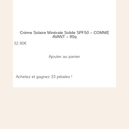
Crème Solaire Minérale Solide SPF50 – COMME
Lai
AVANT – 80g
32.90
€
16.00
Ajouter au panier
Achetez et gagnez 33 pétales !
Achet