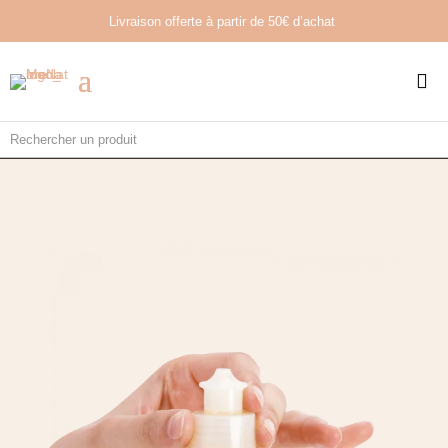
Livraison offerte à partir de
50€ d’achat
