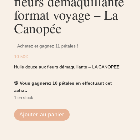
fleurs démaquillante
format voyage – La
Canopée
Achetez et gagnez 11 pétales !
10.50
€
Huile douce aux fleurs démaquillante – LA CANOPEE
🌸 Vous gagnerez 10 pétales en effectuant cet
achat.
1 en stock
quantité
Ajouter au panier
de
Huile
douce