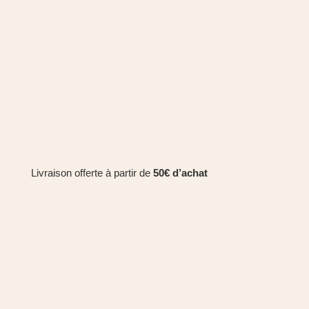
aux
fleurs
démaquillante
format
voyage
-
La
Canopée
Livraison offerte à partir de
50€ d’achat