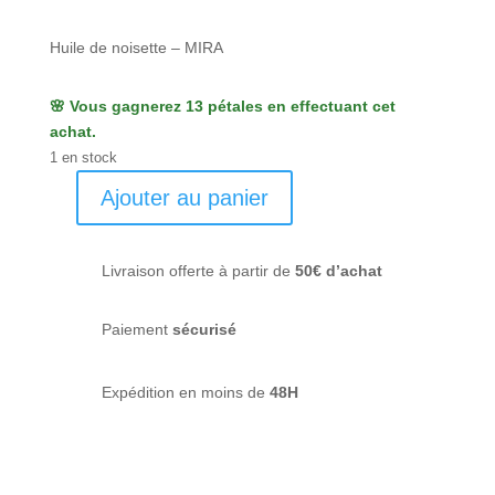
Huile de noisette – MIRA
🌸 Vous gagnerez 13 pétales en effectuant cet
achat.
1 en stock
Ajouter au panier
quantité
de
Une
Livraison offerte à partir de
50€ d’achat
noisette
inattendue
Paiement
sécurisé
-
Mira
Expédition en moins de
48H