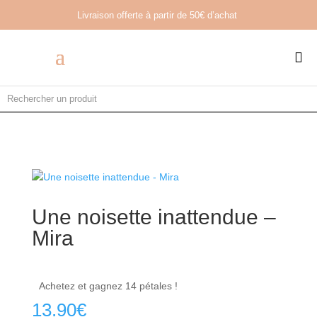
Livraison offerte à partir de
50€ d’achat

Une noisette inattendue –
Mira
Achetez et gagnez 14 pétales !
13.90
€