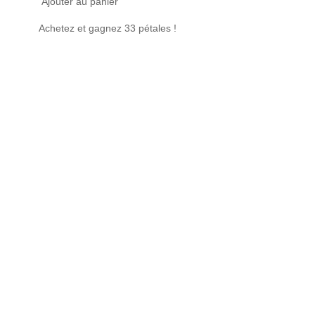
Ajouter au panier
Ajou
Achetez et gagnez 33 pétales !
Achet