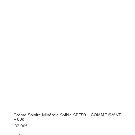
Crème Solaire Minérale Solide SPF50 – COMME AVANT
Lait R
– 80g
peaux 
32.90
€
16.00