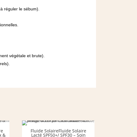
à réguler le sébum).
ionnelles.
ent végétale et brute).
rels).
re
Fluide SolaireFluide Solaire
x &
Lacté SPF50+/ SPF30 – Soin