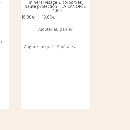
–
minéral visage & corps très
haute protection – LA CANOPÉE
– 40ml
Plage
16.00
€
–
19.00
€
de
Ajouter au panier
prix :
16.00€
 !
Gagnez jusqu'à 19 pétales.
à
19.00€
Kit Festiva
Fraîcheu
MADA
Le
47.70
€
42.90
prix
Ajout
initial
était 
Gagnez jusqu
47.70