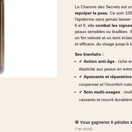
Le Chanvre des Secrets est un
repulper la peau
. Ce soin 10
l’épiderme sans jamais laisser
6 et 9, elle
combat les signes
peaux sensibles ou tiraillées.
un fini velouté et un teint éclat
et efficace, du visage jusqu’à 
Ses bienfaits :
✔
Action anti-âge
: riche e
élasticité aux peaux en estom
✔
Apaisante et réparatrice
couperose et l’inconfort cut
✔
Soin multi-usages
: revi
cassants et nourrit durablem
🌸 Vous gagnerez 8 pétales e
1 en stock