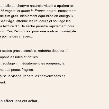
e huile de chanvre naturelle visant à
apaiser et
0 % végétal et
made in France
nourrit intensément
 de film gras. Idéalement équilibrée en oméga 3,
 de l’âge
, atténue les rougeurs et soulage les
 Sa texture d’huile sèche pénètre rapidement pour
ant. C’est l’élixir idéal pour une routine minimaliste
la pointe des cheveux.
n acides gras essentiels, redonne douceur et
pant les rides et ridules.
: soulage immédiatement les rougeurs, la
ané des peaux fragiles.
talise le visage, répare les cheveux secs et
ent.
n effectuant cet achat.