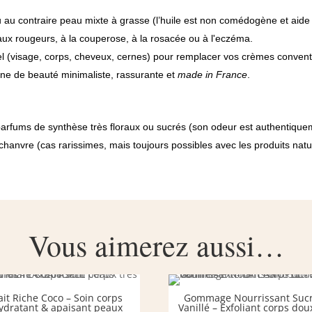
au contraire peau mixte à grasse (l’huile est non comédogène et aide 
 aux rougeurs, à la couperose, à la rosacée ou à l'eczéma.
l (visage, corps, cheveux, cernes) pour remplacer vos crèmes convent
ne de beauté minimaliste, rassurante et
made in France
.
rfums de synthèse très floraux ou sucrés (son odeur est authentiquem
chanvre (cas rarissimes, mais toujours possibles avec les produits natu
Vous aimerez aussi…
ait Riche Coco – Soin corps
Gommage Nourrissant Suc
ydratant & apaisant peaux
Vanillé – Exfoliant corps dou