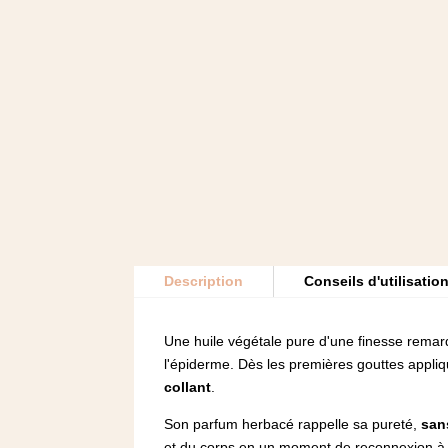
Description
Conseils d'utilisatio
Une huile végétale pure d'une finesse remar
l'épiderme. Dès les premières gouttes appli
collant
.
Son parfum herbacé rappelle sa pureté,
san
et du corps en un moment de reconnexion à la