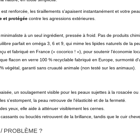
e est renforcée, les tiraillements s'apaisent instantanément et votre pe
e et protégée
contre les agressions extérieures.
minimaliste à un seul ingrédient, pressée à froid. Pas de produits chim
ilibre parfait en oméga 3, 6 et 9, qui mime les lipides naturels de la p
çu et fabriqué en France (« cocorico ! »), pour soutenir l'économie lo
que flacon en verre 100 % recyclable fabriqué en Europe, surmonté d'
% végétal, garanti sans cruauté animale (non testé sur les animaux).
aisée, un soulagement visible pour les peaux sujettes à la rosacée ou
ules s'estompent, la peau retrouve de l'élasticité et de la fermeté.
des yeux, elle aide à atténuer visiblement les cernes.
cassants ou bouclés retrouvent de la brillance, tandis que le cuir cheve
 / PROBLÈME ?