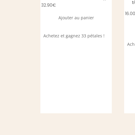
t
32.90
€
16.0
Ajouter au panier
Achetez et gagnez 33 pétales !
Ach