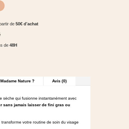
partir de
50€ d’achat
é
ns de
48H
z Madame Nature ?
Avis (0)
ile sèche qui fusionne instantanément avec
r sans jamais laisser de fini gras ou
e transforme votre routine de soin du visage