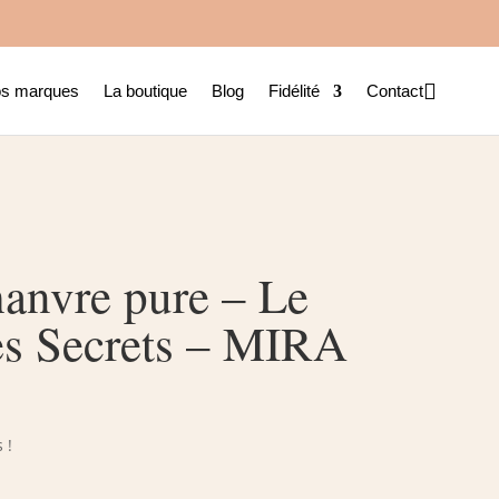

s marques
La boutique
Blog
Fidélité
Contact
hanvre pure – Le
es Secrets – MIRA
 !