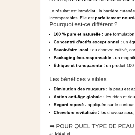
Le résultat est immédiat : la barrière cutané
incomparables. Elle est
parfaitement nourri
Pourquoi est-ce différent ?
100 % pure et naturelle :
une formulation 
Concentré d'actifs exceptionnel :
un équ
Savoir-faire local :
du chanvre cultivé, con
Packaging éco-responsable :
un magnifi
Éthique et transparente :
un produit 100 
Les bénéfices visibles
Diminution des rougeurs :
la peau est ap
Action anti-âge globale :
les rides et rid
Regard reposé :
appliquée sur le contour 
Chevelure revitalisée :
les cheveux secs, 
➡️ POUR QUEL TYPE DE PEAU
✅ Idéal si :