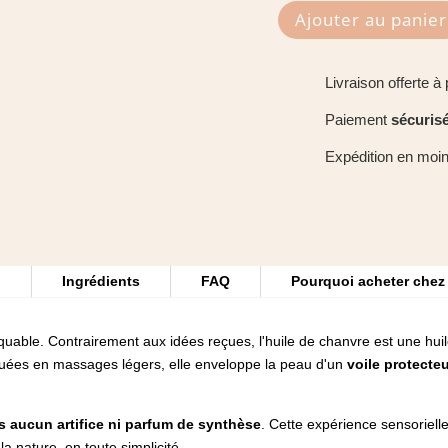
Ajouter au panier
quantité
de
Huile
Livraison offerte à 
de
Paiement
sécuris
chanvre
pure
Expédition en moi
-
Le
Chanvre
des
Secrets
n
Ingrédients
FAQ
Pourquoi acheter che
-
MIRA
–
quable. Contrairement aux idées reçues, l'huile de chanvre est une hu
50ml
quées en massages légers, elle enveloppe la peau d'un
voile protecteu
s aucun artifice ni parfum de synthèse
. Cette expérience sensoriell
 nature, en toute simplicité.