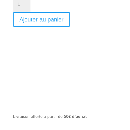
de
Gelée
Ajouter au panier
coiffante
hydratante
-
Boost
Curl
-
LES
SECRETS
DE
LOLY
-
250ml
Livraison offerte à partir de
50€ d’achat