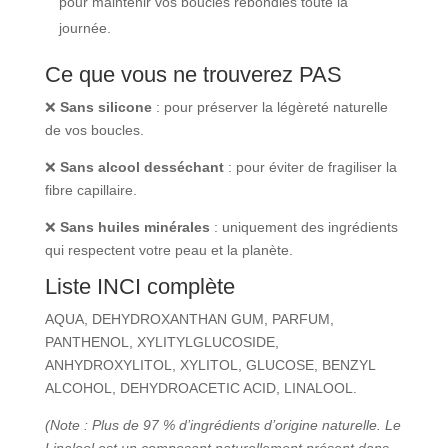
pour maintenir vos boucles rebondies toute la
journée.
Ce que vous ne trouverez PAS
❌
Sans silicone
: pour préserver la légèreté naturelle
de vos boucles.
❌
Sans alcool desséchant
: pour éviter de fragiliser la
fibre capillaire.
❌
Sans huiles minérales
: uniquement des ingrédients
qui respectent votre peau et la planète.
Liste INCI complète
AQUA, DEHYDROXANTHAN GUM, PARFUM,
PANTHENOL, XYLITYLGLUCOSIDE,
ANHYDROXYLITOL, XYLITOL, GLUCOSE, BENZYL
ALCOHOL, DEHYDROACETIC ACID, LINALOOL.
(Note : Plus de 97 % d’ingrédients d’origine naturelle. Le
Linalool est un composant naturellement présent dans