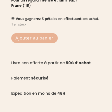
Pour un regard intense et lumineux !
Prune (118)
🌸 Vous gagnerez 5 pétales en effectuant cet achat.
1 en stock
quantité
Ajouter au panier
de
Fards
à
paupières
Livraison offerte à partir de
50€ d’achat
nacrée
118
-
Paiement
sécurisé
Zao
Expédition en moins de
48H