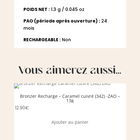
POIDS NET :
1.3 g / 0.045 oz
PAO (période après ouverture) :
24
mois
RECHARGEABLE :
Non
Vous aimerez aussi…
Bronzer Recharge – Caramel cuivré (342) -ZAO –
Mas
13g
12.90
€
35.00
Ajouter au panier