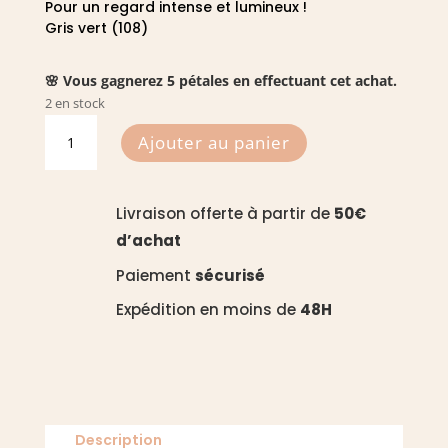
Pour un regard intense et lumineux !
Gris vert (108)
🌸 Vous gagnerez 5 pétales en effectuant cet achat.
2 en stock
quantité
Ajouter au panier
de
Fards
à
Livraison offerte à partir de
50€
paupières
d’achat
nacrée
108
Paiement
sécurisé
-
Expédition en moins de
48H
Zao
Description