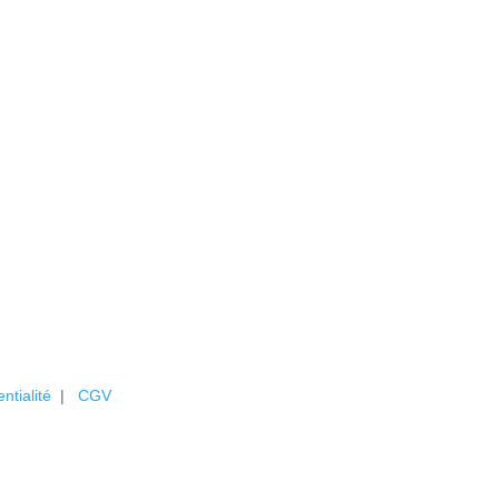
entialité
|
CGV