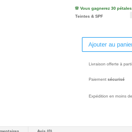
🌸 Vous gagnerez 30 pétales 
Teintes & SPF
Ajouter au panie
quantité
de
Duo
Livraison offerte à part
bonne
mine
Paiement
sécurisé
-
Laboratoires
de
Expédition en moins d
Biarritz
mentaires
Avis (0)