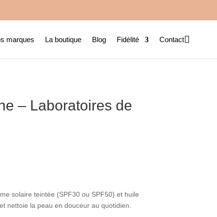

s marques
La boutique
Blog
Fidélité
Contact
e – Laboratoires de
e solaire teintée (SPF30 ou SPF50) et huile
 et nettoie la peau en douceur au quotidien.