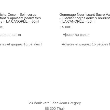
Riche Coco – Soin corps
Gommage Nourrissant Sucre Van
tant & apaisant peaux très
– Exfoliant corps doux & nourris
es – LA CANOPÉE – 50ml
– LA CANOPÉE – 50ml
0
€
15.00
€
uter au panier
Ajouter au panier
etez et gagnez 16 pétales !
Achetez et gagnez 15 pétales 
23 Boulevard Léon Jean Gregory
66 300 Thuir