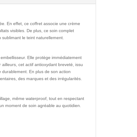
e. En effet, ce coffret associe une crème
ultats visibles. De plus, ce soin complet
 sublimant le teint naturellement.
 embellisseur. Elle protège immédiatement
r ailleurs, cet actif antioxydant breveté, issu
ée durablement. En plus de son action
gmentaires, des marques et des irrégularités.
illage, même waterproof, tout en respectant
et un moment de soin agréable au quotidien.