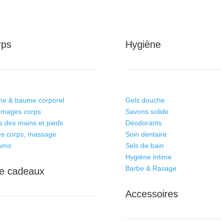
rps
Hygiène
e & baume corporel
Gels douche
mages corps
Savons solide
s des mains et pieds
Déodorants
es corps, massage
Soin dentaire
fums
Sels de bain
Hygiène intime
Barbe & Rasage
e cadeaux
Accessoires