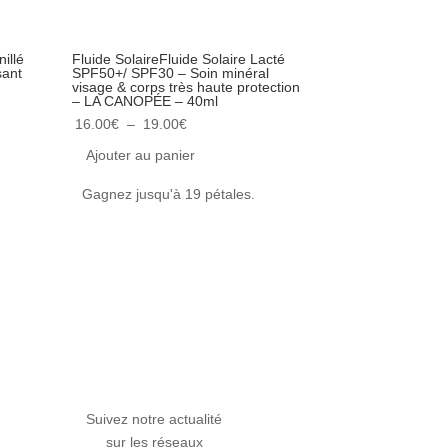
illé
Fluide SolaireFluide Solaire Lacté
Kit Festival Été
sant
SPF50+/ SPF30 – Soin minéral
Fraîcheur & Pa
visage & corps très haute protection
NATURE
– LA CANOPÉE – 40ml
Le
47.70
€
42.90
€
Plage
16.00
€
–
19.00
€
prix
Ajouter au pa
de
Ajouter au panier
initial
prix :
!
Gagnez jusqu'
était :
Gagnez jusqu'à 19 pétales.
16.00€
47.70€
à
19.00€
Suivez notre actualité
sur les réseaux