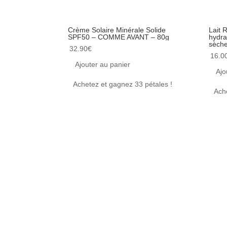
Crème Solaire Minérale Solide
Lait 
SPF50 – COMME AVANT – 80g
hydra
sèch
32.90
€
16.0
Ajouter au panier
Ajo
Achetez et gagnez 33 pétales !
Ach