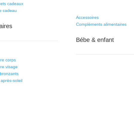
rets cadeaux
e cadeau
Accessoires
Complèments alimentaires
aires
Bébe & enfant
ire corps
ire visage
bronzants
 après-soleil