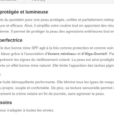
 protégée et lumineuse
s du quotidien pour une peau protégée, unifiée et parfaitement nettoyé
e et efficace. Ainsi, il simplifie votre routine tout en apportant des rés
dienne. Il permet de protéger la peau des agressions extérieures tout en
perfectrice
s le duo bonne mine SPF agit à la fois comme protection et comme soin
bleue grâce à l’association d
’écrans minérau
x et
d’Alga-Gorria®
. Pa
prévenir les signes du vieillissement cutané. La peau est ainsi protég
porte un effet bonne mine naturel. Elle limite l’apparition des taches pi
e
huile démaquillante performante. Elle élimine tous les types de maqu
 peau propre, souple et confortable. De plus, sa texture sensorielle perm
icacement la crème solaire en fin de journée, sans agresser la peau.
esoins
our s’adapter à toutes les envies.