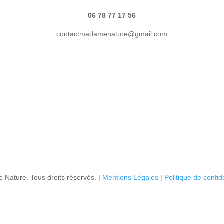
06 78 77 17 56
contactmadamenature@gmail.com
Nature. Tous droits réservés. |
Mentions Légales
|
P
olitique de confid