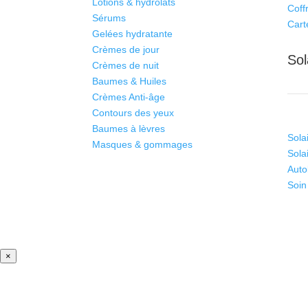
Lotions & hydrolats
Coff
Sérums
Cart
Gelées hydratante
Crèmes de jour
Sol
Crèmes de nuit
Baumes & Huiles
Crèmes Anti-âge
Contours des yeux
Baumes à lèvres
Sola
Masques & gommages
Sola
Auto
Soin
×