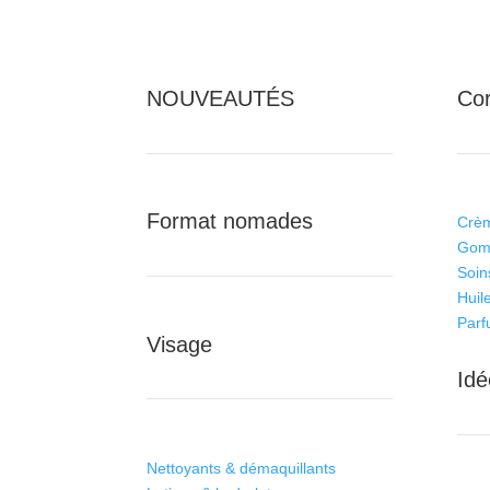
NOUVEAUTÉS
Co
Format nomades
Crèm
Gom
Soin
Huil
Par
Visage
Idé
Nettoyants & démaquillants