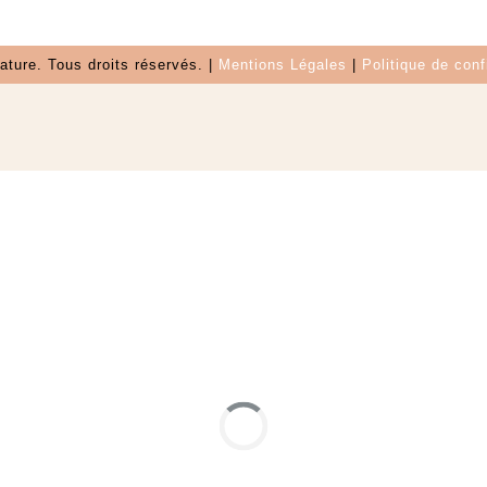
ure. Tous droits réservés. |
Mentions Légales
|
P
olitique de conf