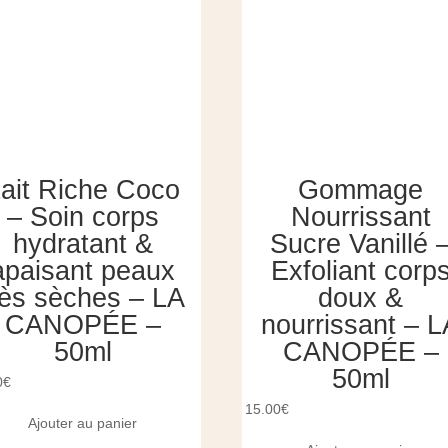
ait Riche Coco
Gommage
– Soin corps
Nourrissant
hydratant &
Sucre Vanillé 
apaisant peaux
Exfoliant corp
rès sèches – LA
doux &
CANOPÉE –
nourrissant – L
50ml
CANOPÉE –
50ml
0
€
15.00
€
Ajouter au panier