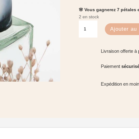
était :
est :
9.50€.
7.50€
🌸 Vous gagnerez 7 pétales e
2 en stock
quantité
Ajouter au 
de
Dôme
graines
Livraison offerte à 
-
Pierre
Paiement
sécuris
qui
Mousse
Expédition en moi