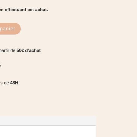
.
n effectuant cet achat.
panier
partir de
50€ d’achat
é
ns de
48H