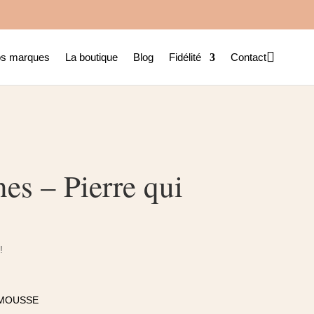

s marques
La boutique
Blog
Fidélité
Contact
es – Pierre qui
!
I MOUSSE
l