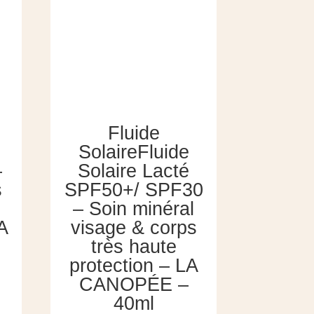
Fluide
Kit Fes
SolaireFluide
Pro
–
Solaire Lacté
Fra
s
SPF50+/ SPF30
Pail
– Soin minéral
M
A
visage & corps
N
très haute
Le
47.70
€
42.90
€
protection – LA
prix
Ajout
CANOPÉE –
initial
40ml
était :