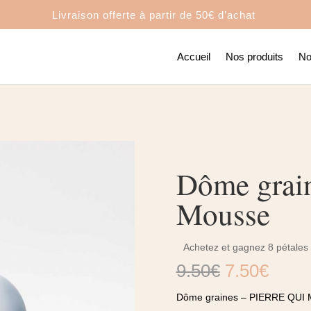
Livraison offerte à partir de
50€ d’achat
Accueil
Nos produits
No
Dôme grain
Mousse
Achetez et gagnez 8 pétales 
Le
Le
9.50
€
7.50
€
prix
prix
Dôme graines – PIERRE QU
initial
actue