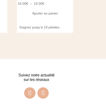
Gagnez jusqu'
47.70€
Plage
16.00
€
–
19.00
€
de
Ajouter au panier
!
prix :
16.00€
Gagnez jusqu'à 19 pétales.
à
19.00€
Suivez notre actualité
sur les réseaux