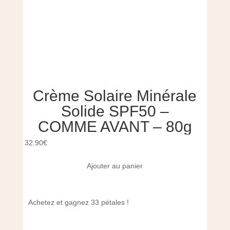
Crème Solaire Minérale
L
Solide SPF50 –
COMME AVANT – 80g
s
32.90
€
Ajouter au panier
16.00
Achetez et gagnez 33 pétales !