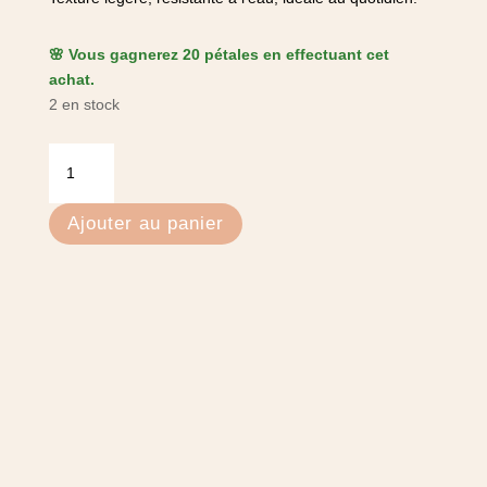
🌸 Vous gagnerez 20 pétales en effectuant cet
achat.
2 en stock
quantité
de
Crème
Ajouter au panier
solaire
SPF
30
-
Laboratoires
de
biarritz