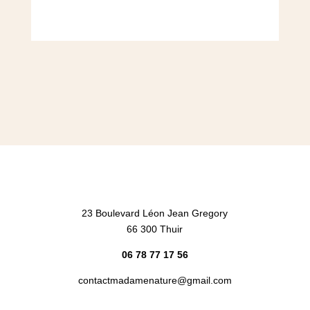
Achet
23 Boulevard Léon Jean Gregory
66 300 Thuir
06 78 77 17 56
contactmadamenature@gmail.com