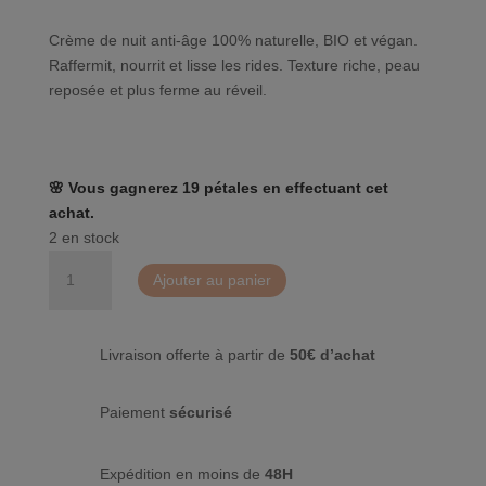
Crème de nuit anti-âge 100% naturelle, BIO et végan.
Raffermit, nourrit et lisse les rides. Texture riche, peau
reposée et plus ferme au réveil.
🌸 Vous gagnerez 19 pétales en effectuant cet
achat.
2 en stock
quantité
Ajouter au panier
de
Créme
de
Livraison offerte à partir de
50€ d’achat
nuit
anti-
âge
Paiement
sécurisé
collagène
-
Expédition en moins de
48H