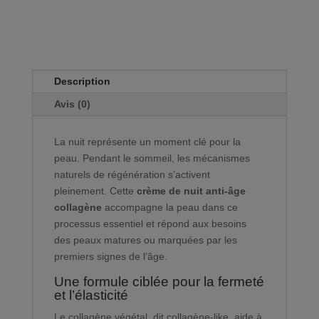
Endrocosmétique
Description
Avis (0)
La nuit représente un moment clé pour la
peau. Pendant le sommeil, les mécanismes
naturels de régénération s’activent
pleinement. Cette
crème de nuit anti-âge
collagène
accompagne la peau dans ce
processus essentiel et répond aux besoins
des peaux matures ou marquées par les
premiers signes de l’âge.
Une formule ciblée pour la fermeté
et l’élasticité
Le collagène végétal, dit collagène-like, aide à