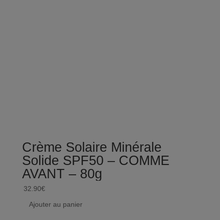
Crème Solaire Minérale
Lai
Solide SPF50 – COMME
hyd
AVANT – 80g
trè
– 5
32.90
€
16.00
Ajouter au panier
Ajou