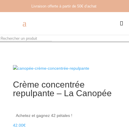
Livraison offerte à partir de
50€ d’achat

Crème concentrée
repulpante – La Canopée
Achetez et gagnez 42 pétales !
42.00
€