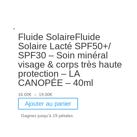
Fluide SolaireFluide
Solaire Lacté SPF50+/
SPF30 – Soin minéral
visage & corps très haute
protection – LA
CANOPÉE – 40ml
Plage
16.00
€
–
19.00
€
de
Ajouter au panier
prix :
Gagnez jusqu'à 19 pétales.
16.00€
à
19.00€