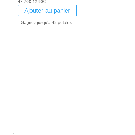
Le
Le
47.70
€
42.90
€
prix
prix
Ajouter au panier
initial
actuel
Gagnez jusqu'à 43 pétales.
était :
est :
47.70€.
42.90€.