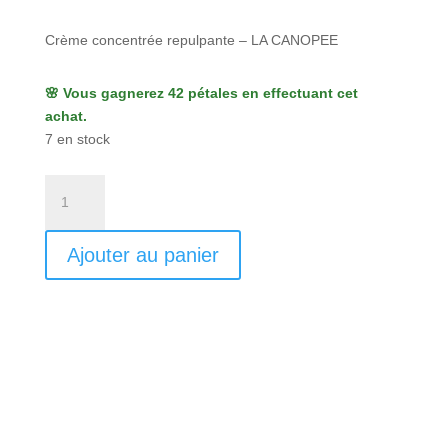
Crème concentrée repulpante – LA CANOPEE
🌸 Vous gagnerez 42 pétales en effectuant cet
achat.
7 en stock
quantité
de
Crème
Ajouter au panier
concentrée
repulpante
-
La
Canopée