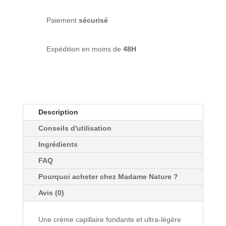
-
Intense
Paiement
sécurisé
Protein
Bonding
Expédition en moins de
48H
-
LAO
CARE
-
100ml
Description
Conseils d'utilisation
Ingrédients
FAQ
Pourquoi acheter chez Madame Nature ?
Avis (0)
Une crème capillaire fondante et ultra-légère