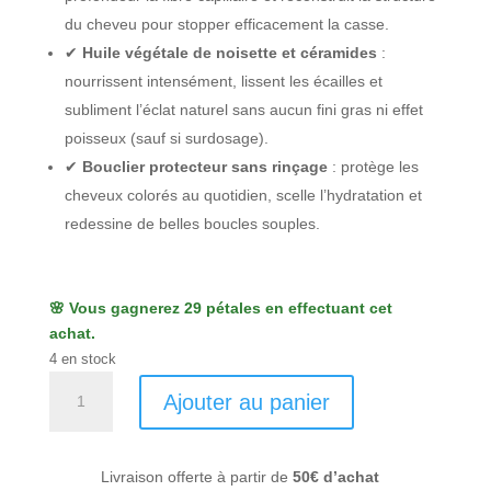
du cheveu pour stopper efficacement la casse.
✔
Huile végétale de noisette et céramides
:
nourrissent intensément, lissent les écailles et
subliment l’éclat naturel sans aucun fini gras ni effet
poisseux (sauf si surdosage).
✔
Bouclier protecteur sans rinçage
: protège les
cheveux colorés au quotidien, scelle l’hydratation et
redessine de belles boucles souples.
🌸 Vous gagnerez 29 pétales en effectuant cet
achat.
4 en stock
quantité
Ajouter au panier
de
Crème
capillaire
Livraison offerte à partir de
50€ d’achat
régénérante